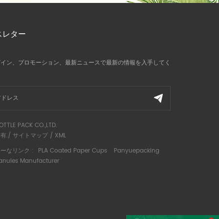
スレター
ザイン、プロモーション、最新ニュースで最新の情報を入手してく
OTTLE PACK CO.,LTD.
有./
サイトマップ
/
XML
ーなリンク :
PLA Coated Paper Cups
Panyuepacking
anules Manufacturer