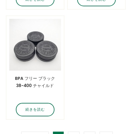
ャップ 押し下げて閉
ャップ プッシュ ダウ
める
ン アンド ターン クロ
ージャー
BPA フリー ブラック
38-400 チャイルド
レジスタント キャッ
プ メディシン ピル チ
ャイルド プルーフ キ
続きを読む
ャップ プッシュ ダウ
ン アンド ターン クロ
ージャー