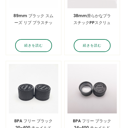
89mm ブラック スム
38mm滑らかなプラ
ーズ リブ プラスチッ
スチックPPスクリュ
ク PP スクリュー キャ
ーキャップ誘導シーリ
ップ 広口 クリーム ボ
ングライナーリブ付き
トル ボディ スクラブ
38-410プラスチック
続きを読む
続きを読む
ジャー キャップ メイ
スクリュー蓋
ション ジャー キャッ
プ
BPA フリー ブラック
BPA フリー ブラック
20-400 チャイルド
24-400 チャイルド