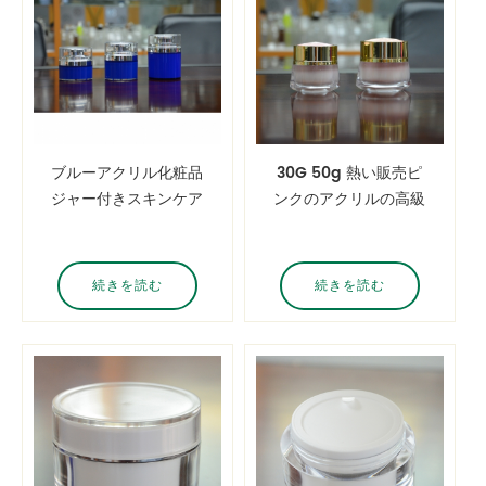
ブルーアクリル化粧品
30G 50g 熱い販売ピ
ジャー付きスキンケア
ンクのアクリルの高級
製品15g 30G 50g
クリーム化粧品のラウ
80g キャパシティラ
ンド二重壁の瓶
グジュアリーアクリル
続きを読む
続きを読む
ジャー