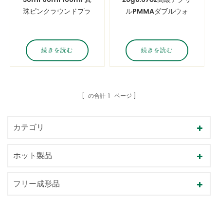
珠ピンクラウンドプラ
ルPMMAダブルウォ
スチックアクリルの高
ールフェイシャルクリ
級化粧品のびん
ームジャー化粧品メイ
クアップパッケージジ
続きを読む
続きを読む
ャーコンテナ
の合計
1
ページ
カテゴリ
ホット製品
フリー成形品