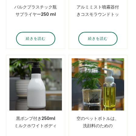
バルクプラスチック瓶
アルミミスト噴霧器付
サプライヤー250 ml
きコスモラウンドトッ
細い腰プラスチック食
プペットプラスチック
品瓶キャンディジャー
ボトルを包装する
250ml液体容器
続きを読む
続きを読む
黒ポンプ付き250ml
空のペットボトルは、
ミルクホワイトボディ
洗顔料のための
ウォッシュボトル
250ml泡ポンプボト