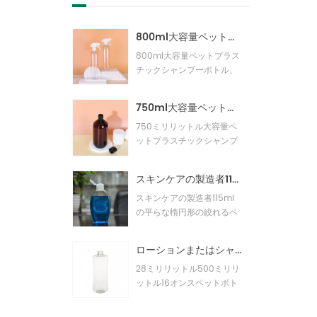
800ml大容量ペットプラスチックシャンプーボトル
800ml大容量ペットプラス
チックシャンプーボトル、
シャワー、ジェル、シャン
プーなどの包装に使用でき
750ml大容量ペットプラスチックシャンプーボトル
ます。 保証品質と良い価
格。
750ミリリットル大容量ペ
ットプラスチックシャンプ
ーボトル、サブパッケージ
シャワー、ジェル、シャン
スキンケアの製造者115mlの平らな楕円形の絞れるペットペットボトル
プーなどに使用できます。
保証品質と良い価格。
スキンケアの製造者115ml
の平らな楕円形の絞れるペ
ットペットボトル あなた自
身のブランドの無料のペッ
ローションまたはシャンプーのための500mlの28mmネックサイズのユニークな形状のプラスチックペットボトルkpet28-500-22d
トボトル型を手に入れまし
ょう！ それを設計し、カス
28ミリリットル500ミリリ
タマイズし、生産します。
ットル16オンスペットボト
ル38gペットペットボトル
すべてのサイズでもっとユ