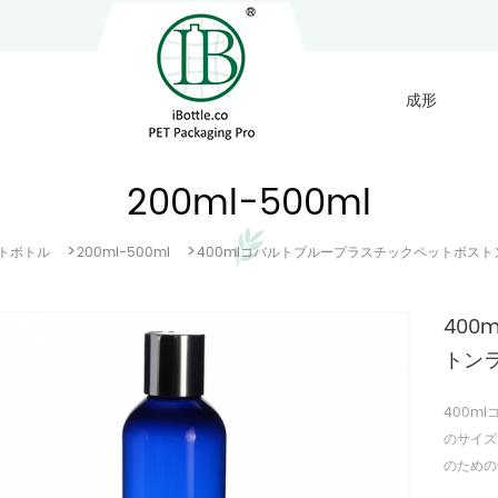
成形
200ml-500ml
>
>
トボトル
200ml-500ml
400mlコバルトブループラスチックペットボス
40
トン
400m
のサイズ
のための