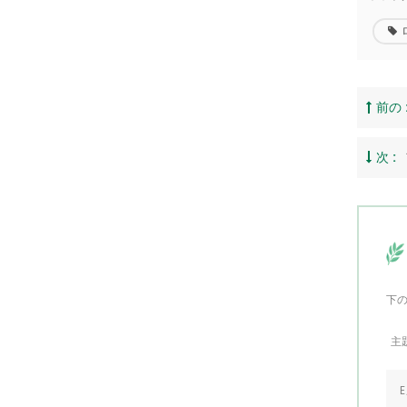
前の 
次 :
下
主題