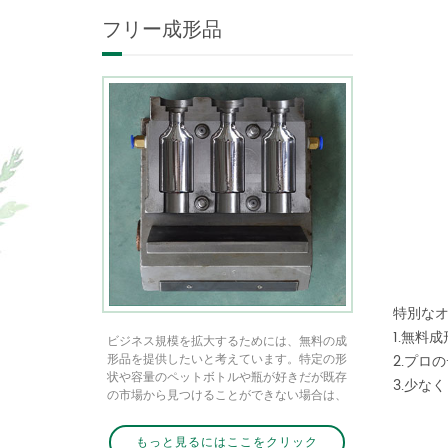
ニークな形のボトルを見る
フリー成形品
当社のフリーモールディン
グオファーによる独自の製
品パッケージングの実現
特別な
1.無料成
ビジネス規模を拡大するためには、無料の成
形品を提供したいと考えています。特定の形
2.プロ
状や容量のペットボトルや瓶が好きだが既存
3.少な
の市場から見つけることができない場合は、
最初の注文が50k個に達し、ロゴが必要ないと
きは無料の金型をカスタマイズして解決策が
もっと見るにはここをクリック