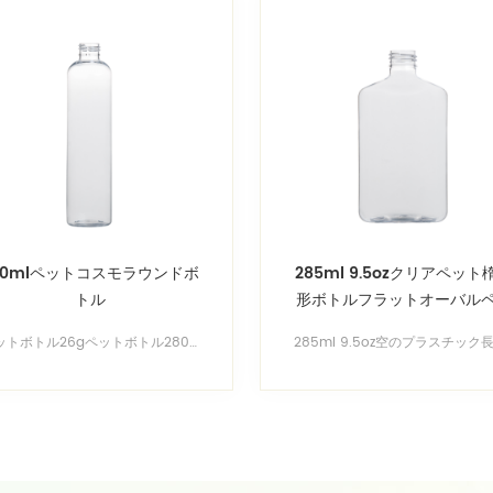
80mlペットコスモラウンドボ
285ml 9.5ozクリアペット
トル
形ボトルフラットオーバル
トボトル
ペットボトル26gペットボトル280mlプラスチッククリアコスモ アンバーコスモラウンドボトル、コバルトブルーコスモラウンドボトルと他の色でホット販売 より多くのシリンダーボトル、ボストンラウンドボトル、コスモラウンドボトルおよび他の形状を見る 無料のカスタムボトルの成形デザインのためにお問い合わせください！