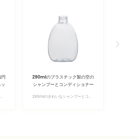
楕円
290mlのプラスチック製の空の
300ml
ペッ
シャンプーとコンディショナー
ボトルフ
のボトル
285ml 9.5oz空のプラスチック長方形ボトルメーカー 7.3×3.9×13.9cmの測定で、25g シャンプーボトル、ローションボトル、エッセンシャルオイルボトルのフルサイズ 無料カスタムボトル成形ソリューションのお問い合わせ
290mlのきれいなシャンプーとコンディショナーの瓶メーカー フルサイズのシャンプーボトル、ローションボトル、エッセンシャルオイルボトル。 無料カスタムボトル成形ソリューションのお問い合わせ