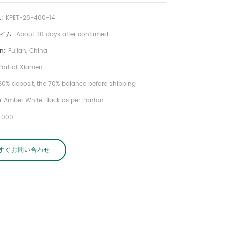
:
KPET-28-400-14
イム:
About 30 days after confirmed
n:
Fujian, China
Port of Xiamen
30% deposit, the 70% balance before shipping
r Amber White Black as per Panton
0,000
すぐお問い合わせ