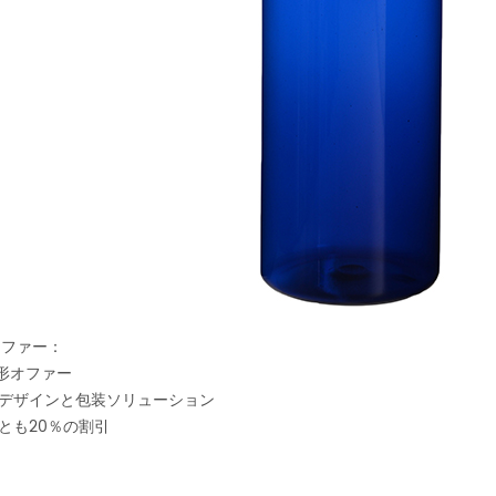
オファー：
形​​オファー
のデザインと包装ソリューション
くとも20％の割引