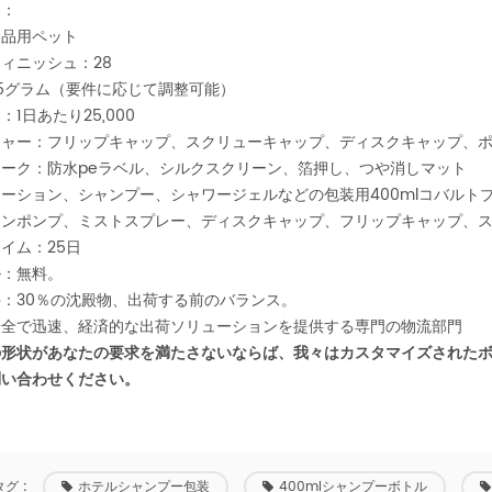
報：
食品用ペット
ィニッシュ：28
5グラム（要件に応じて調整可能）
：1日あたり25,000
ジャー：フリップキャップ、スクリューキャップ、ディスクキャップ、
ーク：防水peラベル、シルクスクリーン、箔押し、つや消しマット
ーション、シャンプー、シャワージェルなどの包装用400mlコバルト
ョンポンプ、ミストスプレー、ディスクキャップ、フリップキャップ、
イム：25日
ル：無料。
：30％の沈殿物、出荷する前のバランス。
安全で迅速、経済的な出荷ソリューションを提供する専門の物流部門
の形状があなたの要求を満たさないならば、我々はカスタマイズされた
問い合わせください。
グ :
ホテルシャンプー包装
400mlシャンプーボトル