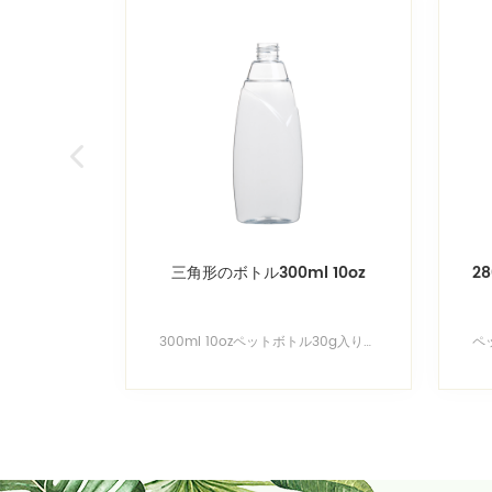
トコスモラウ
三角形のボトル300ml 10oz
2
270ml 9オンスプラスチッククリアコスモラウンドボトル こはく色のコスモの丸ビン、コバルトブルーのコスモの丸ビンおよび他の色の熱い販売 もっと見るシリンダーボトル、ボストンラウンドボトル、コスモラウンドボトル、その他の形状 無料のカスタムボトル成形設計についてはお問い合わせください。
300ml 10ozペットボトル30g入りペットボトル コスモラウンドボトル、ボストンラウンドボトル、ボトルボトル、ユニークな形状のボトル 自由にカスタマイズされたペットボトルの金型をお楽しみください！