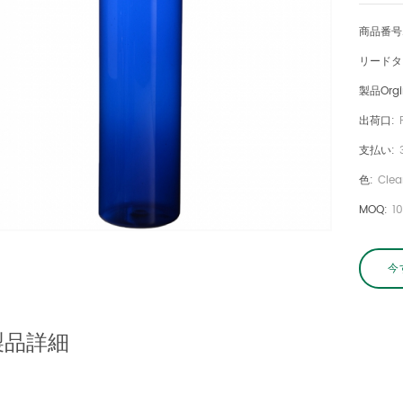
商品番号.
リードタ
製品orgi
出荷口:
支払い:
色:
Clea
MOQ:
1
今
製品詳細