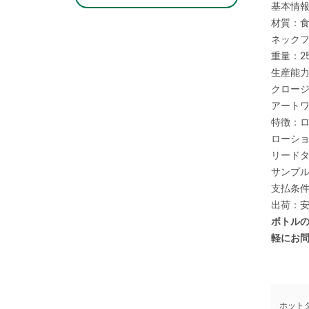
あります。ご興味のある方はお気軽にお問い
基本情
合わせください。
材質：
ネックフ
重量：2
生産能力
クロー
アートワ
特徴：ロ
ローシ
リードタ
サンプ
支払条件
出荷：
ボトル
軽にお
ホットタ